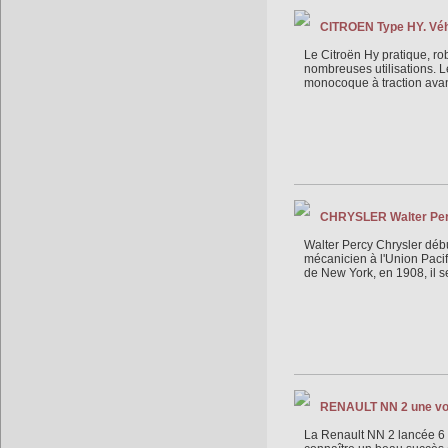
CITROEN Type HY. Véhic
Le Citroën Hy pratique, ro
nombreuses utilisations. L
monocoque à traction avan
CHRYSLER Walter Percy
Walter Percy Chrysler début
mécanicien à l'Union Pacif
de New York, en 1908, il se
RENAULT NN 2 une voit
La Renault NN 2 lancée 6 a