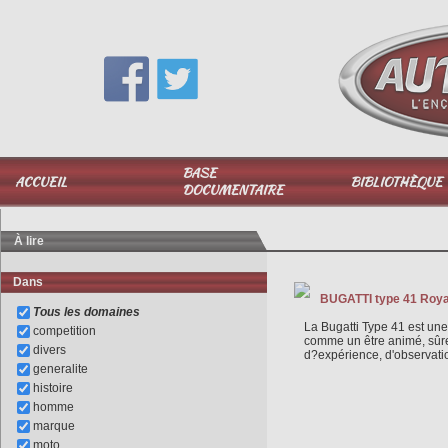
Vous avez une question,
appelez-moi au
06 51 040 025
BASE
ACCUEIL
BIBLIOTHÈQUE
DOCUMENTAIRE
À lire
Dans
BUGATTI type 41 Royale
Tous les domaines
La Bugatti Type 41 est une
competition
comme un être animé, sûre,
divers
d?expérience, d'observatio
generalite
histoire
homme
marque
moto