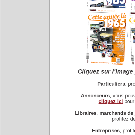
La Porsche 911 SC (Super 
adopte un turbo.…
RENAULT Caravelle 9
Issue de la Floride le rêv
Pietro Frua, la Dauphine G
différent avec Luigi Segre 
Cliquez sur l'image 
Particuliers
, pro
Annonceurs
, vous pou
cliquez ici
pour 
BUICK Roadmaster 70. 
Libraires
,
marchands de 
Dans l'Amérique de l'aprè
profitez de
et l'avenir, mais aussi le 
carrosserie surprend asse
Entreprises
, profit