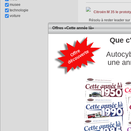
musee
technologie
Citroën M 35 le protot
voiture
Résolu à rester leader sur
Wankel. Par souci d'économ
Offres «Cette année là»
roulant et le confier à des
Que c'
Autocyb
une an
Triomphe de Renault lo
Renault remporte sa toute
Porsche 911 SC une lé