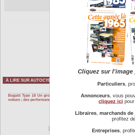
Cliquez sur l'image 
À LIRE SUR AUTOCYBER
Particuliers
, pro
VOITURE
Annonceurs
, vous pou
Bugatti Type 18 Un gros moteur dans une petite
EFFET DE SOL LO
voiture ; des performances hors du commun.
cliquez ici
pour 
Libraires
,
marchands de 
profitez de
Entreprises
, profit