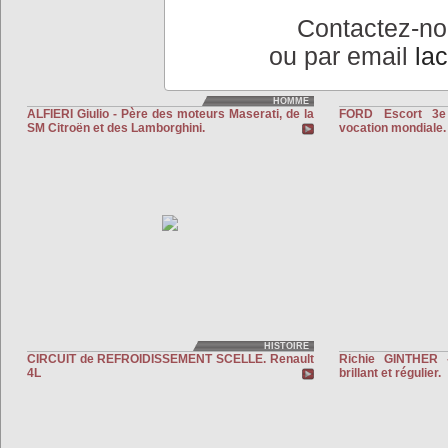
Contactez-n
ou par email
la
HOMME
ALFIERI Giulio - Père des moteurs Maserati, de la
FORD Escort 3e
SM Citroën et des Lamborghini.
vocation mondiale.
HISTOIRE
CIRCUIT de REFROIDISSEMENT SCELLE. Renault
Richie GINTHER 
4L
brillant et régulier.