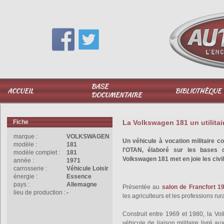
Vous avez une question,
appelez-moi au
06 51 040 025
BASE
ACCUEIL
BIBLIOTHÈQUE
DOCUMENTAIRE
Fiche
La Volkswagen 181 un utilitair
marque :
VOLKSWAGEN
Un véhicule à vocation militaire c
modèle :
181
l'OTAN, élaboré sur les bases d
modèle complet :
181
Volkswagen 181 met en joie les civil
année :
1971
carrosserie :
Véhicule Loisir
énergie :
Essence
pays :
Allemagne
Présentée au
salon de Francfort 1
lieu de production :
-
les agriculteurs et les professions rur
Construit entre 1969 et 1980, la Vo
véhicule de liaison militaire livré 