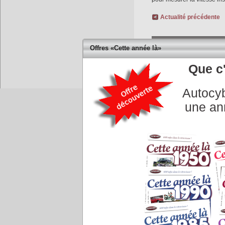
Actualité précédente
COMMENTAIRES
Offres «Cette année là»
Que c'
Autocyb
Accueil
|
Conseiller à un 
une an