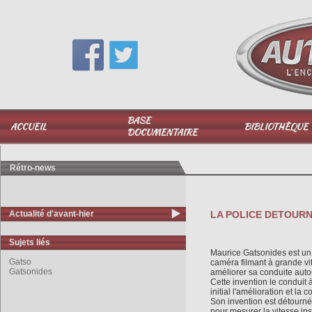
Vous avez une question,
appelez-moi au
06 51 040 025
BASE
ACCUEIL
BIBLIOTHÈQUE
DOCUMENTAIRE
Rétro-news
Actualité d'avant-hier
LA POLICE DETOURNE
Sujets liés
Maurice Gatsonides est un p
Gatso
caméra filmant à grande v
Gatsonides
améliorer sa conduite auto
Cette invention le conduit 
initial l'amélioration et l
Son invention est détourné
pour mesurer la vitesse ins