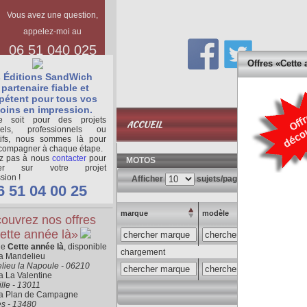
Vous avez une question,
appelez-moi au
06 51 040 025
Offres «Cette 
 Éditions SandWich
partenaire fiable et
étent pour tous vos
oins en impression.
BASE
 soit pour des projets
ACCUEIL
DOCUMENTAIR
nels, professionnels ou
tifs, nous sommes là pour
compagner à chaque étape.
ez pas à nous
contacter
pour
MOTOS
ger sur votre projet
sion !
Afficher
sujets/page
6 51 04 00 25
marque
modèle
cylind
ouvrez nos offres
ette année là»
ne
Cette année là
, disponible
chargement
ra Mandelieu
lieu la Napoule - 06210
a La Valentine
lle - 13011
ra Plan de Campagne
es - 13480