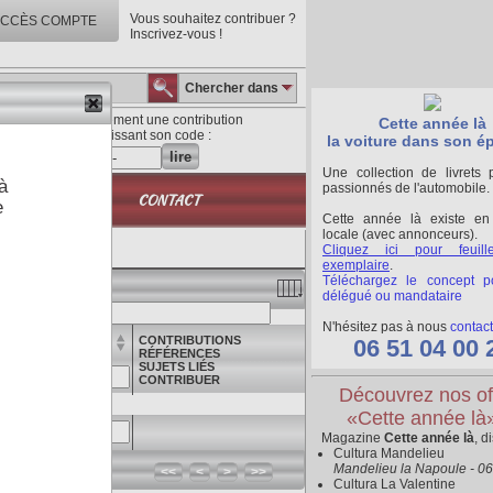
Vous souhaitez contribuer ?
CCÈS COMPTE
Inscrivez-vous !
Chercher dans
Lisez directement une contribution
Cette année là
en saisissant son code :
la voiture dans son é
lire
Une collection de livrets 
à
passionnés de l'automobile.
QUE
CONTACT
e
Cette année là existe en
locale (avec annonceurs).
Cliquez ici pour feuill
exemplaire
.
Téléchargez le concept p
délégué ou mandataire
s colonnes
N'hésitez pas à nous
contact
CONTRIBUTIONS
06 51 04 00 
pays
RÉFÉRENCES
SUJETS LIÉS
CONTRIBUER
Découvrez nos of
«Cette année là
Magazine
Cette année là
, d
Cultura Mandelieu
Mandelieu la Napoule - 0
<<
<
>
>>
Cultura La Valentine