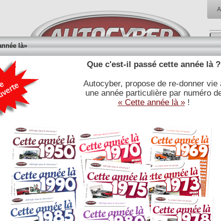
A
année là»
Que c'est-il passé cette année là ?
Autocyber, propose de re-donner vie 
RÉFÉRENCES
BIBLIOTHÈQUE
BOUTI
une année particulière par numéro d
E
JOURNALISTIQUES
« Cette année là »
!
Chargement
Réinitialiser la liste
Chercher dans toutes le
rée
année
type
énergie