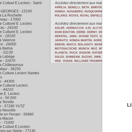
 Cultuel E.Leclerc - Saint-
Accédez directement aux marques des motos co
APRILIA
,
BENELLI
,
BETA
,
BIMOTA
,
BLACK STAR
,
BMW
-GEORGES - 15100
HONDA
,
HUSABERG
,
HUSQUVARNA
,
JINGCHENG
,
KAW
a La Rochelle
POLARIS
,
ROTAX
,
ROYAL ENFIELD
,
SUZUKI
,
SYM
,
TRIU
reau - 17000
 Culturel E. Leclerc
Accédez directement aux marques des motos an
rac - 24100
ADLER
,
AERMACCHI
,
AJS
,
ALCYON
,
ANZANI
,
ARIEL
,
B
 Culturel E. Leclerc
DION BOUTON
,
DERBI
,
DERNY
,
DKW
,
DNIEPR
,
DOLLAR
n - 18100
HERSTAL
,
GIMA
,
GITANE TESTI
,
GNOME RHONE
,
GODIE
a Valence
JAPAUTO
,
HONDA MARTIN
,
HOREX
,
HUSQUVARNA
,
IND
ce - 26000
DEBON
,
MAICO
,
MALAGUTI
,
MANET
,
MATCHLESS
,
MBA
ra Balma
MOTOSACOCHE
,
MUNCH
,
MUZ
,
MV AGUSTA
,
MZ
,
NEGRI
 - 31130
PLANETA
,
PUCH
,
RADIOR
,
RATIER
,
RENAULT
,
RENE GI
ra Labège
SOLEX
,
SUNBEAM
,
SUZUKI
,
SWM
,
TARBO SPORT
,
TERR
e - 31670
HRD
,
VOXAN
,
WILLIAMS TRIUMPH
,
WOOLER
,
YAMAHA
,
ra Châteauroux
Maur - 36250
 Culture Leclerc Nantes
is
s - 44300
 Culturel Leclerc
 - 44210
rie E. Leclerc
s - 56 000
a Terville
Li
le - 57180 YUTZ
a Neuville
le en Ferrain - 59960
ra Macon
 - 71000
 Cultuel E.Leclerc
nes-sur-Seine - 77130