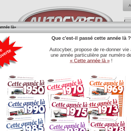
A
année là»
Que c'est-il passé cette année là ?
Autocyber, propose de re-donner vie 
RÉFÉRENCES
BIBLIOTHÈQUE
BOUTI
une année particulière par numéro d
E
JOURNALISTIQUES
« Cette année là »
!
Deux sociétés AMERICAINES étudient une VOITURE
ELECTRIQUE avec RENAULT.
Les firmes National Union Electric Company et Eureka Williams Company
qui deviennent un an plus tard Eureka Williams Company développent la
Renault Dauphine Henney Kilowatt une voiture électrique en 1959 aux
Etats-Unis.
Elle est la première voiture électrique moderne, précurseur des véhicules