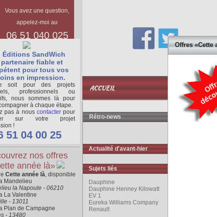
Vous avez une question,
appelez-moi au
06 51 040 025
Offres «Cette 
 Éditions SandWich
partenaire fiable et
étent pour tous vos
oins en impression.
BASE
 soit pour des projets
ACCUEIL
DOCUMENTAIR
nels, professionnels ou
tifs, nous sommes là pour
compagner à chaque étape.
ez pas à nous
contacter
pour
Rétro-news
ger sur votre projet
sion !
6 51 04 00 25
Actualité d'avant-hier
ouvrez nos offres
ette année là»
Sujets liés
ne
Cette année là
, disponible
ra Mandelieu
Dauphine
lieu la Napoule - 06210
Dauphine Henney Kilowatt
a La Valentine
EV 1
lle - 13011
Eureka Williams Company
ra Plan de Campagne
Renault
es - 13480