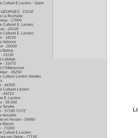
 Cultuel E.Leclerc - Saint-
-GEORGES - 15100
a La Rochelle
reau - 17000
 Culturel E. Leclerc
rac - 24100
 Culturel E. Leclerc
n - 18100
a Valence
ce - 26000
ra Balma
 - 31130
ra Labège
e - 31670
ra Châteauroux
Maur - 36250
 Culture Leclerc Nantes
is
s - 44300
 Culturel Leclerc
 - 44210
rie E. Leclerc
s - 56 000
a Terville
Li
le - 57180 YUTZ
a Neuville
le en Ferrain - 59960
ra Macon
 - 71000
 Cultuel E.Leclerc
nes-sur-Seine - 77130