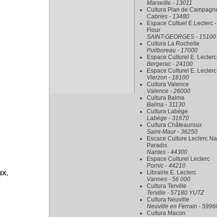
Marseille - 13011
Cultura Plan de Campagn
Cabries - 13480
Espace Cultuel E.Leclerc -
Flour
SAINT-GEORGES - 15100
Cultura La Rochelle
Puilboreau - 17000
Espace Culturel E. Leclerc
Bergerac - 24100
Espace Culturel E. Leclerc
Vierzon - 18100
Cultura Valence
Valence - 26000
Cultura Balma
Balma - 31130
Cultura Labège
Labège - 31670
Cultura Châteauroux
Saint-Maur - 36250
Escace Culture Leclerc Na
Paradis
Nantes - 44300
Espace Culturel Leclerc
Pornic - 44210
ux
,
Librairie E. Leclerc
Vannes - 56 000
Cultura Terville
Terville - 57180 YUTZ
Cultura Neuville
Neuville en Ferrain - 5996
Cultura Macon