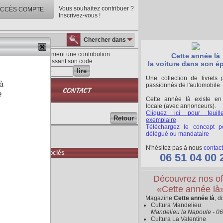
Vous souhaitez contribuer ?
CCÈS COMPTE
Inscrivez-vous !
Chercher dans
Lisez directement une contribution
Cette année là
en saisissant son code :
la voiture dans son é
lire
Une collection de livrets 
à
passionnés de l'automobile.
QUE
CONTACT
e
Cette année là existe en
locale (avec annonceurs).
Cliquez ici pour feuill
Retour
exemplaire
.
Téléchargez le concept p
délégué ou mandataire
N'hésitez pas à nous
contact
Médias associés
06 51 04 00 
Découvrez nos of
«Cette année là
Magazine
Cette année là
, d
Cultura Mandelieu
Mandelieu la Napoule - 0
Cultura La Valentine