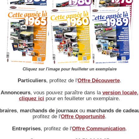
électriques plus récents comme l'EV1 de General Motors de 1996 issue du
programme ZEV promulgué en 1990.
Actualité précédente
Actualité suivante
aucun commentaire
COMMENTAIRES
Ajouter un commentaire
Accueil
|
Conseiller à un ami
|
Liens
|
Infos légales
|
Conditions d'utilisation
Cliquez sur l'image pour feuilleter un exemplaire
Particuliers
, profitez de l'
Offre Découverte
.
Annonceurs
, vous pouvez paraître dans la
version locale,
cliquez ici
pour en feuilleter un exemplaire.
braires
,
marchands de journaux
ou
marchands de cadea
profitez de l'
Offre Opportunité
.
Entreprises
, profitez de l'
Offre Communication
.