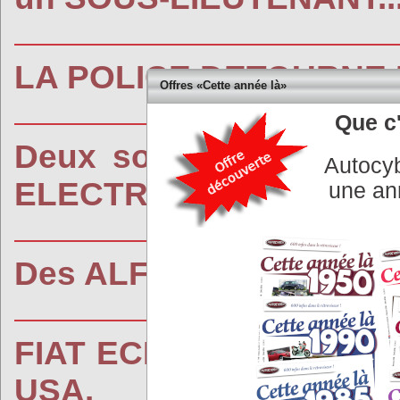
LA POLICE DETOURNE L
Offres «Cette année là»
Que c'
Deux sociétés AMERIC
Autocyb
ELECTRIQUE avec REN
une an
Des ALFA ROMEO dans 
FIAT ECHAPPE aux TAX
USA.