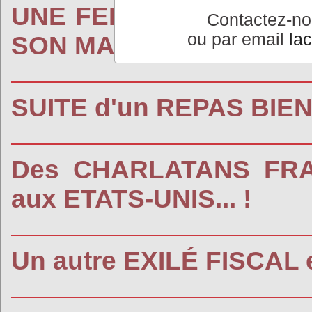
UNE FEMME FAIT UNE 
Contactez-n
ou par email
la
SON MARI... !
SUITE d'un REPAS BIEN
Des CHARLATANS FRA
aux ETATS-UNIS... !
Un autre EXILÉ FISCAL 