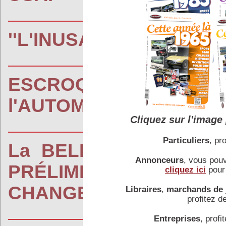
''L'INUSABLE'' UNE CR
ESCROQUERIE
l'AUTOMOBILE.....l'AF
Cliquez sur l'image 
Particuliers
, pro
La BELLE LOLA est N
Annonceurs
, vous pou
PRÉLIMINAIRES d'u
cliquez ici
pour 
CHANGER de NOM...!
Libraires
,
marchands de 
profitez de
Entreprises
, profit