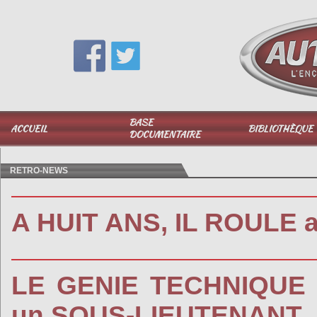
Vous avez une question,
appelez-moi au
06 51 040 025
BASE
ACCUEIL
BIBLIOTHÈQUE
DOCUMENTAIRE
RETRO-NEWS
A HUIT ANS, IL ROULE a 
LE GENIE TECHNIQUE d
un SOUS-LIEUTENANT....