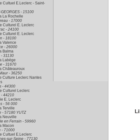
 Cultuel E.Leclerc - Saint-
-GEORGES - 15100
a La Rochelle
reau - 17000
 Culturel E. Leclerc
rac - 24100
 Culturel E. Leclerc
n - 18100
a Valence
ce - 26000
ra Balma
 - 31130
ra Labège
e - 31670
ra Châteauroux
Maur - 36250
 Culture Leclerc Nantes
is
s - 44300
 Culturel Leclerc
 - 44210
rie E. Leclerc
s - 56 000
a Terville
Li
le - 57180 YUTZ
a Neuville
le en Ferrain - 59960
ra Macon
 - 71000
 Cultuel E.Leclerc
nes-sur-Seine - 77130