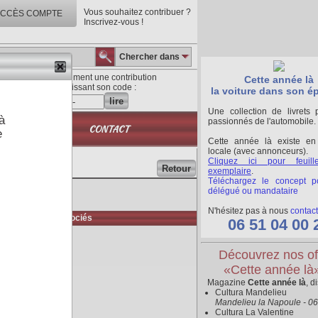
Vous souhaitez contribuer ?
CCÈS COMPTE
Inscrivez-vous !
Chercher dans
Lisez directement une contribution
Cette année là
en saisissant son code :
la voiture dans son é
lire
Une collection de livrets 
à
passionnés de l'automobile.
QUE
CONTACT
e
Cette année là existe en
locale (avec annonceurs).
Cliquez ici pour feuill
Retour
exemplaire
.
Téléchargez le concept p
délégué ou mandataire
N'hésitez pas à nous
contact
Médias associés
06 51 04 00 
Découvrez nos of
«Cette année là
Magazine
Cette année là
, d
Cultura Mandelieu
Mandelieu la Napoule - 0
Cultura La Valentine