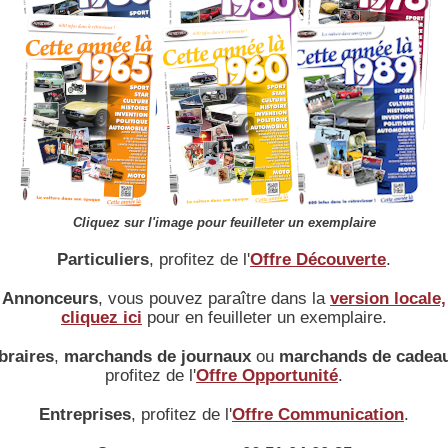
sans problème. A l’aube Louis Renault regagne son atelier de Billancourt, il
a obtenu douze commandes fermes et un acompte de soixante Louis d’or.
Ill et décide de devenir constructeur d’automobiles.
Les premières automobiles Renault sont vendues à de riches particuliers
pour le prix de 3 000 francs.
(dix ans de salaire d'un ouvrier en 1898)
Actualité précédente
Actualité suivante
aucun commentaire
COMMENTAIRES
Ajouter un commentaire
Cliquez sur l'image pour feuilleter un exemplaire
Particuliers
, profitez de l'
Offre Découverte
.
Accueil
|
Conseiller à un ami
|
Liens
|
Infos légales
|
Conditions d'utilisation
Annonceurs
, vous pouvez paraître dans la
version locale,
cliquez ici
pour en feuilleter un exemplaire.
braires
,
marchands de journaux
ou
marchands de cadea
profitez de l'
Offre Opportunité
.
Entreprises
, profitez de l'
Offre Communication
.