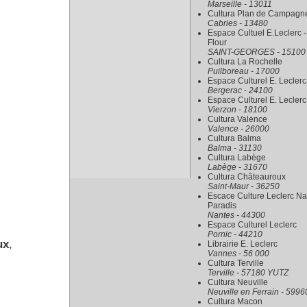
Marseille - 13011
Cultura Plan de Campagn
Cabries - 13480
Espace Cultuel E.Leclerc -
Flour
SAINT-GEORGES - 15100
Cultura La Rochelle
Puilboreau - 17000
Espace Culturel E. Leclerc
Bergerac - 24100
Espace Culturel E. Leclerc
Vierzon - 18100
Cultura Valence
Valence - 26000
Cultura Balma
Balma - 31130
Cultura Labège
Labège - 31670
Cultura Châteauroux
Saint-Maur - 36250
Escace Culture Leclerc Na
Paradis
Nantes - 44300
Espace Culturel Leclerc
Pornic - 44210
ux
,
Librairie E. Leclerc
Vannes - 56 000
Cultura Terville
Terville - 57180 YUTZ
Cultura Neuville
Neuville en Ferrain - 5996
Cultura Macon