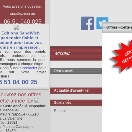
Vous avez une question,
appelez-moi au
06 51 040 025
Offres «Cette 
 Éditions SandWich
partenaire fiable et
étent pour tous vos
oins en impression.
BASE
 soit pour des projets
ACCUEIL
DOCUMENTAIR
nels, professionnels ou
tifs, nous sommes là pour
compagner à chaque étape.
ez pas à nous
contacter
pour
Rétro-news
ger sur votre projet
sion !
6 51 04 00 25
Actualité d'avant-hier
ouvrez nos offres
ette année là»
Sujets liés
ne
Cette année là
, disponible
ra Mandelieu
Renault L
lieu la Napoule - 06210
a La Valentine
lle - 13011
ra Plan de Campagne
es - 13480