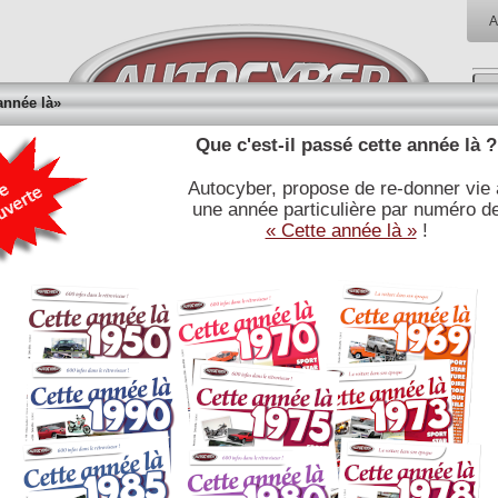
A
année là»
Que c'est-il passé cette année là ?
Autocyber, propose de re-donner vie 
RÉFÉRENCES
BIBLIOTHÈQUE
BOUTI
une année particulière par numéro d
E
JOURNALISTIQUES
« Cette année là »
!
PARI pas trop STUPIDE CHEZ les JEUNES de la JET-SET....?
Après le réveillon de Noel, bien arrosé, avec une bande d’amis de la
‘’bonne société’’ d’alors, Louis Renault fait le pari de faire l’ascension de la
rue Louis Lepic, une côte pavée et pentue menant au Sacré-Cœur…
Pari gagné ! C’était le soir de Noël 1898.
Malgré le minuscule monocylindre De Dion, la voiturette escalade la rue