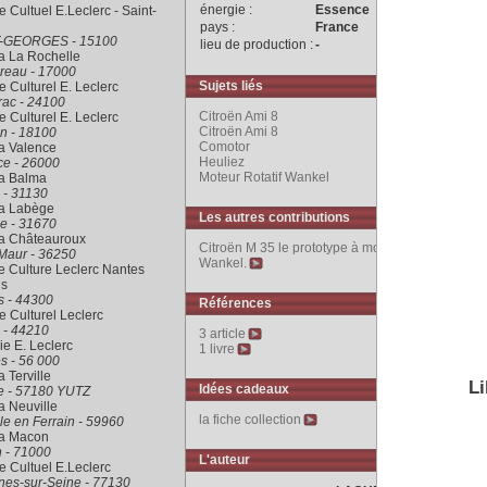
énergie :
Essence
 Cultuel E.Leclerc - Saint-
pays :
France
-GEORGES - 15100
lieu de production :
-
a La Rochelle
reau - 17000
Sujets liés
 Culturel E. Leclerc
rac - 24100
Citroën Ami 8
 Culturel E. Leclerc
Citroën Ami 8
n - 18100
Comotor
a Valence
Heuliez
ce - 26000
Moteur Rotatif Wankel
ra Balma
 - 31130
ra Labège
Les autres contributions
e - 31670
ra Châteauroux
Citroën M 35 le prototype à moteur Rotatif
Maur - 36250
Wankel.
 Culture Leclerc Nantes
is
s - 44300
Références
 Culturel Leclerc
 - 44210
3 article
rie E. Leclerc
1 livre
s - 56 000
a Terville
Li
Idées cadeaux
le - 57180 YUTZ
a Neuville
la fiche collection
le en Ferrain - 59960
ra Macon
 - 71000
L'auteur
 Cultuel E.Leclerc
nes-sur-Seine - 77130