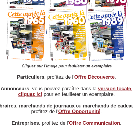
position :
Longitudinal AV
cylindrée :
3
995 cm
alésage :
rapport volumétrique :
puissance max :
49 ch à 5500 Tr/mn DIN
couple max :
puissance fiscale :
6 cv
culasse :
vilbrequin :
2 Paliers
Cliquez sur l'image pour feuilleter un exemplaire
alimentation :
1 Carburateur
Particuliers
, profitez de l'
Offre Découverte
.
distribution :
Lumières
allumage :
Transistorisé
Annonceurs
, vous pouvez paraître dans la
version locale,
cliquez ici
pour en feuilleter un exemplaire.
refroidissement :
Eau par pompe - ventilateur
graissage :
Sous Pression par pompe
braires
,
marchands de journaux
ou
marchands de cadea
équipement électrique :
Batterie 12 V
profitez de l'
Offre Opportunité
.
Transmission
Entreprises
, profitez de l'
Offre Communication
.
type d'embrayage :
Monodisque à sec
boite de vitesses :
Mécanique synchronisées