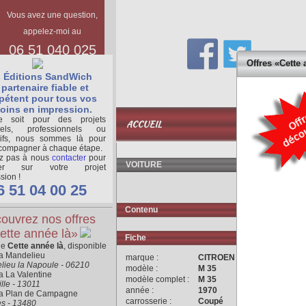
Vous avez une question,
appelez-moi au
06 51 040 025
Offres «Cette 
 Éditions SandWich
partenaire fiable et
étent pour tous vos
oins en impression.
BASE
 soit pour des projets
ACCUEIL
DOCUMENTAIR
nels, professionnels ou
tifs, nous sommes là pour
compagner à chaque étape.
ez pas à nous
contacter
pour
VOITURE
ger sur votre projet
sion !
6 51 04 00 25
Contenu
ouvrez nos offres
ette année là»
Fiche
ne
Cette année là
, disponible
ra Mandelieu
marque :
CITROEN
lieu la Napoule - 06210
modèle :
M 35
a La Valentine
modèle complet :
M 35
lle - 13011
année :
1970
ra Plan de Campagne
carrosserie :
Coupé
es - 13480