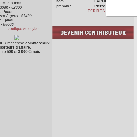
nom :
LACHET
ra Montauban
prénom :
Pierre
uban - 82000
ECRIRE A L'AUTEUR
a Puget
sur Argens - 83480
a Epinal
 - 88000
ur la
boutique Autocyber
.
ER recherche
commerciaux
,
porteurs d'affaire
.
ntre
500
et
3 000 €/mois
.