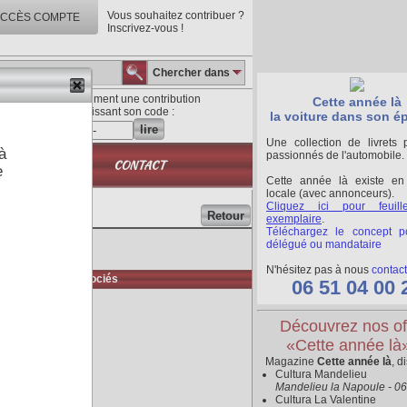
Vous souhaitez contribuer ?
CCÈS COMPTE
Inscrivez-vous !
Chercher dans
Lisez directement une contribution
Cette année là
en saisissant son code :
la voiture dans son é
lire
Une collection de livrets 
à
passionnés de l'automobile.
QUE
CONTACT
e
Cette année là existe en
locale (avec annonceurs).
Cliquez ici pour feuill
Retour
exemplaire
.
Téléchargez le concept p
délégué ou mandataire
N'hésitez pas à nous
contact
Médias associés
06 51 04 00 
Découvrez nos of
«Cette année là
Magazine
Cette année là
, d
Cultura Mandelieu
Mandelieu la Napoule - 0
Cultura La Valentine