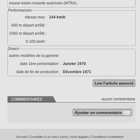
masse totale roulante autorisée (MTRA) :
Performances
vitesse max :
144 km/h
400 m départ arrêté :
1000 m départ arrêté :
0-100 km/h :
Divers
autres modèles de la gamme :
date 1ère présentation :
Janvier 1970
date de fin de production :
Décembre 1971
Lire l'article associé
aucun commentaire
COMMENTAIRES
Ajouter un commentaire
Accueil
|
Conseiller à un ami
|
Liens
|
Infos légales
|
Conditions d'utilisation