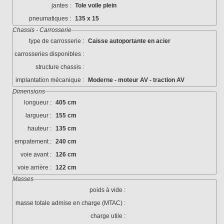
jantes :
Tole voile plein
pneumatiques :
135 x 15
Chassis - Carrosserie
type de carrosserie :
Caisse autoportante en acier
carrosseries disponibles :
structure chassis :
implantation mécanique :
Moderne - moteur AV - traction AV
Dimensions
longueur :
405 cm
largueur :
155 cm
hauteur :
135 cm
empatement :
240 cm
voie avant :
126 cm
voie arrière :
122 cm
Masses
poids à vide :
masse totale admise en charge (MTAC) :
charge utile :