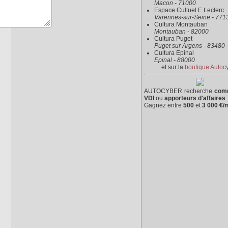
Macon - 71000
Espace Cultuel E.Leclerc
Varennes-sur-Seine - 771
Cultura Montauban
Montauban - 82000
Cultura Puget
Puget sur Argens - 83480
Cultura Epinal
Epinal - 88000
et sur la
boutique Autoc
AUTOCYBER recherche
com
VDI
ou
apporteurs d'affaires
.
Gagnez entre
500
et
3 000 €/