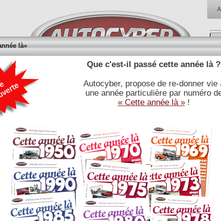
A
année là»
Que c'est-il passé cette année là ?
Autocyber, propose de re-donner vie 
RÉFÉRENCES
BIBLIOTHÈQUE
BOUTI
une année particulière par numéro d
E
JOURNALISTIQUES
« Cette année là »
!
CITROEN M 35 1970 : fiche technique
Lire l'article associé
Moteur
type :
Comotor monomotor
nb cylindres et type :
1 Stator