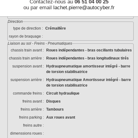
Contactez-nous au
06 51 04 00 25
nombre de rapports :
4 (+ marche arrière)
ou par email
lachet.pierre@autocyber.fr
transmission aux roues :
Traction AV - arbres - cardans
Direction
type de direction :
Crémaillère
rayon de braquage :
Liaison au sol - Freins - Pneumatiques
chassis train avant :
Roues indépendantes - bras oscillants tubulaires
chassis train arrière :
Roues indépendantes - bras longitudinaux tirés
suspension avant :
Hydraupneumatique amortisseur intégré - barre
de torsion stabilisatrice
suspension arrière :
Hydraupneumatique Amortisseur intégré - barre
de torsion stabilisatrice
commande freins :
Circuit hydraulique
freins avant :
Disques
freins arrière :
Tambours
freins parking :
Aux roues avant
freins autre :
dimenssions roues :