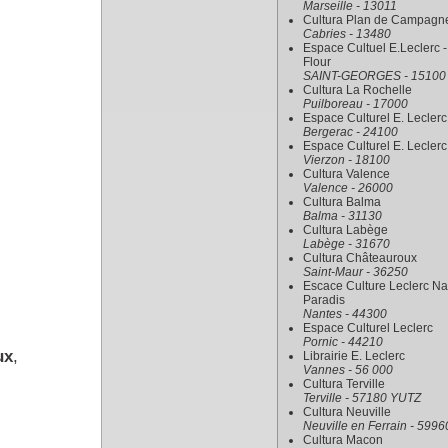
Marseille - 13011
Cultura Plan de Campagn
Cabries - 13480
Espace Cultuel E.Leclerc -
Flour
SAINT-GEORGES - 15100
Cultura La Rochelle
Puilboreau - 17000
Espace Culturel E. Leclerc
Bergerac - 24100
Espace Culturel E. Leclerc
Vierzon - 18100
Cultura Valence
Valence - 26000
Cultura Balma
Balma - 31130
Cultura Labège
Labège - 31670
Cultura Châteauroux
Saint-Maur - 36250
Escace Culture Leclerc Na
Paradis
Nantes - 44300
Espace Culturel Leclerc
Pornic - 44210
ux
,
Librairie E. Leclerc
Vannes - 56 000
Cultura Terville
Terville - 57180 YUTZ
Cultura Neuville
Neuville en Ferrain - 5996
Cultura Macon