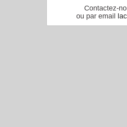
Contactez-n
Accueil
|
Conseiller à un 
ou par email
la