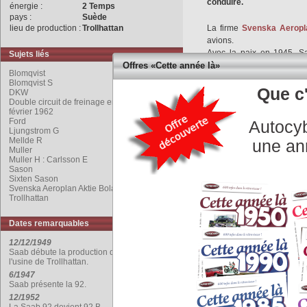
conduire.
énergie :
2 Temps
pays :
Suède
lieu de production :
Trollhattan
La firme
Svenska Aeropl
avions.
Avec la paix en 1945, Sa
Sujets liés
baisse des commandes mili
Offres «Cette année là»
Blomqvist
Le projet est confié à G
Blomqvist S
conduire. Il s’inspire d
Que c'
DKW
Double circuit de freinage en diagonale en
voiture moderne à ‘fond pla
février 1962
Ljungstrom est secondé par
Ford
Autocyb
L’ingénieur motoriste Rolf
Ljungstrom G
Saab 92, est séduit par le
Mellde R
une an
Muller
plus commode à mettre en r
Muller H : Carlsson E
Le prototype est réalisé
Sason
transmission
DKW
récupér
Sixten Sason
Svenska Aeroplan Aktie Bolaget
ingénieurs de l’aéronautiq
Trollhattan
cocktail de sophistication 
La marque allemande est 
Dates remarquables
brevets tombent dans le d
En 1947, les premiers mo
12/12/1949
moteur est un bicylindre 
Saab débute la production de la Saab 92 à
l'usine de Trollhattan.
de torsion et de grand
6/1947
adhérence et une garde a
Saab présente la 92.
vitesse est complétée pa
12/1952
bord, ce système est main