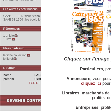
La Saab 92 devient 92 B.
En décembre 1955, la 93 
moteur trois cylindres, 
Les autres contributions
Hans
Muller
, ancien de
remplacent les barres de
SAAB 93 1956 : fiche technique
SAAB 93 1956 : les évolutions
glissant.
Avec leur fiabilité, les 
notamment avec les deux v
Références
1963 et Stig
Blomqvist
.
1 article
1 livre
Idées cadeaux
COMMENTAIRES
la fiche collection
Cliquez sur l'image 
le livret
L'auteur
Particuliers
, pro
nom :
LACHET
Annonceurs
, vous pou
prénom :
Pierre
cliquez ici
pour 
ECRIRE A L'AUTEUR
Libraires
,
marchands de 
profitez de
Entreprises
, profit