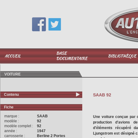
Vous avez une question,
appelez-moi au
06 51 040 025
BASE
ACCUEIL
BIBLIOTHÈQUE
DOCUMENTAIRE
VOITURE
Contenu
SAAB 92
Fiche
marque :
SAAB
Une voiture conçue par 
modèle :
92
production d'avions d
modèle complet :
92
d'éléments récupéré d
année :
1947
Ljungstrom est désigné car
carrosserie :
Berline 2 Portes