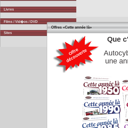
Livres
Films / Vid�os / DVD
Offres «Cette année là»
Sites
Que c'
Autocyb
Accueil
|
Conseiller à un 
une an