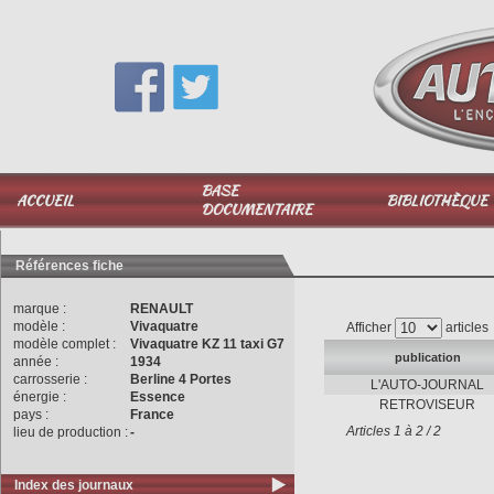
Vous avez une question,
appelez-moi au
06 51 040 025
BASE
ACCUEIL
BIBLIOTHÈQUE
DOCUMENTAIRE
Références fiche
marque :
RENAULT
modèle :
Vivaquatre
Afficher
articles
modèle complet :
Vivaquatre KZ 11 taxi G7
publication
année :
1934
carrosserie :
Berline 4 Portes
L'AUTO-JOURNAL
énergie :
Essence
RETROVISEUR
pays :
France
Articles 1 à 2 / 2
lieu de production :
-
Index des journaux