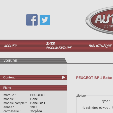
Vous avez une question,
appelez-moi au
06 51 040 025
BASE
ACCUEIL
BIBLIOTHÈQUE
DOCUMENTAIRE
VOITURE
Contenu
PEUGEOT BP 1 Bebe 1
Fiche
marque :
PEUGEOT
Moteur
modèle :
Bebe
type :
modèle complet :
Bebe BP 1
année :
1913
nb cylindres et type :
carrosserie :
Torpédo