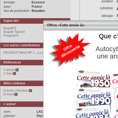
position :
énergie :
Essence
pays :
France
cylindrée :
lieu de production :
Beaulieu
alésage :
Sujets liés
rapport volumétrique :
Offres «Cette année là»
Bugatti E
puissance max :
Bugatti Type19
Que c'
Peugeot R
couple max :
puissance fiscale :
Les autres contributions
Autocyb
culasse :
PEUGEOT Bébé BP 1 - La Bugatti Type 19.
une an
vilbrequin :
Références
alimentation :
1 article
distribution :
1 livre
allumage :
Idées cadeaux
refroidissement :
la fiche collection
le livret
graissage :
équipement électrique :
L'auteur
Transmission
nom :
LACHET
type d'embrayage :
prénom :
Pierre