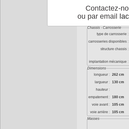
dimenssions roues :
Contactez-n
jantes :
Ray
ou par email
la
pneumatiques :
550
Chassis - Carrosserie
type de carrosserie :
carrosseries disponibles :
structure chassis :
implantation mécanique :
Dimensions
longueur :
262 cm
largueur :
130 cm
hauteur :
empatement :
180 cm
voie avant :
105 cm
voie arrière :
105 cm
Masses