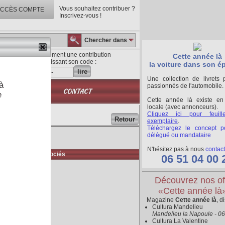
Vous souhaitez contribuer ?
CCÈS COMPTE
Inscrivez-vous !
Chercher dans
Lisez directement une contribution
Cette année là
en saisissant son code :
la voiture dans son é
lire
Une collection de livrets 
à
passionnés de l'automobile.
QUE
CONTACT
e
Cette année là existe en
locale (avec annonceurs).
Cliquez ici pour feuill
Retour
exemplaire
.
Téléchargez le concept p
délégué ou mandataire
N'hésitez pas à nous
contact
Médias associés
06 51 04 00 
Découvrez nos of
«Cette année là
Magazine
Cette année là
, d
Cultura Mandelieu
Mandelieu la Napoule - 0
Cultura La Valentine