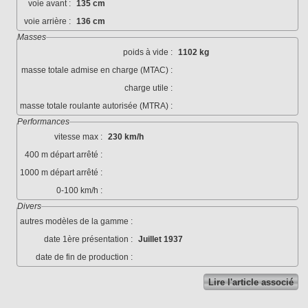
voie avant :
135 cm
voie arrière :
136 cm
Masses
poids à vide :
1102 kg
masse totale admise en charge (MTAC) :
charge utile :
masse totale roulante autorisée (MTRA) :
Performances
vitesse max :
230 km/h
400 m départ arrêté :
1000 m départ arrêté :
0-100 km/h :
Divers
autres modèles de la gamme :
date 1ère présentation :
Juillet 1937
date de fin de production :
Lire l'article associé