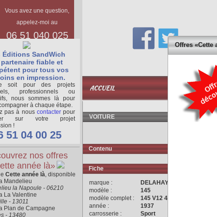
Vous avez une question,
appelez-moi au
06 51 040 025
Offres «Cette 
 Éditions SandWich
partenaire fiable et
étent pour tous vos
oins en impression.
BASE
 soit pour des projets
ACCUEIL
DOCUMENTAIR
nels, professionnels ou
tifs, nous sommes là pour
compagner à chaque étape.
ez pas à nous
contacter
pour
VOITURE
ger sur votre projet
sion !
6 51 04 00 25
Contenu
ouvrez nos offres
ette année là»
Fiche
ne
Cette année là
, disponible
ra Mandelieu
marque :
DELAHAYE
lieu la Napoule - 06210
modèle :
145
a La Valentine
modèle complet :
145 V12 4496 cm3
lle - 13011
année :
1937
ra Plan de Campagne
carrosserie :
Sport
es - 13480