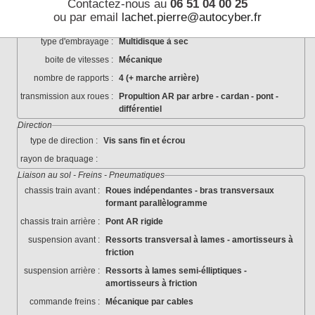
Contactez-nous au
06 51 04 00 25
équipement électrique :
ou par email
lachet.pierre@autocyber.fr
Transmission
type d'embrayage :
Multidisque à sec
boite de vitesses :
Mécanique
nombre de rapports :
4 (+ marche arrière)
transmission aux roues :
Propultion AR par arbre - cardan - pont -
différentiel
Direction
type de direction :
Vis sans fin et écrou
rayon de braquage :
Liaison au sol - Freins - Pneumatiques
chassis train avant :
Roues indépendantes - bras transversaux
formant parallèlogramme
chassis train arrière :
Pont AR rigide
suspension avant :
Ressorts transversal à lames - amortisseurs à
friction
suspension arrière :
Ressorts à lames semi-élliptiques -
amortisseurs à friction
commande freins :
Mécanique par cables