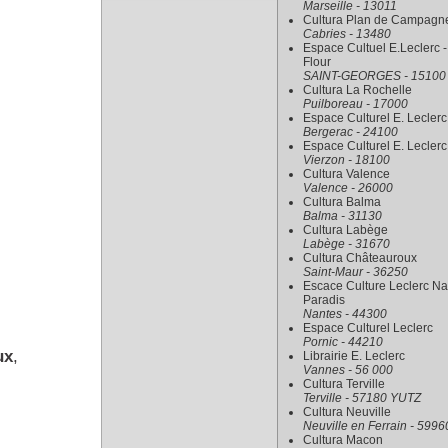
Marseille - 13011
Cultura Plan de Campagn
Cabries - 13480
Espace Cultuel E.Leclerc -
Flour
SAINT-GEORGES - 15100
Cultura La Rochelle
Puilboreau - 17000
Espace Culturel E. Leclerc
Bergerac - 24100
Espace Culturel E. Leclerc
Vierzon - 18100
Cultura Valence
Valence - 26000
Cultura Balma
Balma - 31130
Cultura Labège
Labège - 31670
Cultura Châteauroux
Saint-Maur - 36250
Escace Culture Leclerc Na
Paradis
Nantes - 44300
Espace Culturel Leclerc
Pornic - 44210
ux
,
Librairie E. Leclerc
Vannes - 56 000
Cultura Terville
Terville - 57180 YUTZ
Cultura Neuville
Neuville en Ferrain - 5996
Cultura Macon