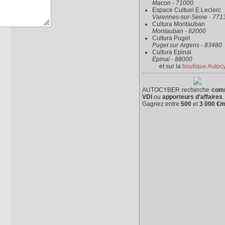
Macon - 71000
Espace Cultuel E.Leclerc
Varennes-sur-Seine - 771
Cultura Montauban
Montauban - 82000
Cultura Puget
Puget sur Argens - 83480
Cultura Epinal
Epinal - 88000
et sur la
boutique Autoc
AUTOCYBER recherche
com
VDI
ou
apporteurs d'affaires
.
Gagnez entre
500
et
3 000 €/