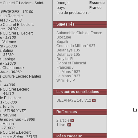
énergie :
Essence
 Cultuel E.Leclerc - Saint-
pays :
France
-GEORGES - 15100
lieu de production :
-
a La Rochelle
reau - 17000
Sujets liés
 Culturel E. Leclerc
rac - 24100
Automobile Club de France
 Culturel E. Leclerc
Bloctube
n - 18100
Bugatti
a Valence
Course du Million 1937
ce - 26000
Delahaye 135
ra Balma
Delahaye 165
 - 31130
Dreyfus R
ra Labège
Figoni et Falaschi
e - 31670
François J
ra Châteauroux
Le Mans 1937
Maur - 36250
Le Mans 1937
 Culture Leclerc Nantes
Wimille J P
is
s - 44300
 Culturel Leclerc
Les autres contributions
 - 44210
rie E. Leclerc
DELAHAYE 145 V12
s - 56 000
a Terville
Li
le - 57180 YUTZ
Références
a Neuville
le en Ferrain - 59960
2 article
ra Macon
1 livre
 - 71000
 Cultuel E.Leclerc
Idées cadeaux
nes-sur-Seine - 77130