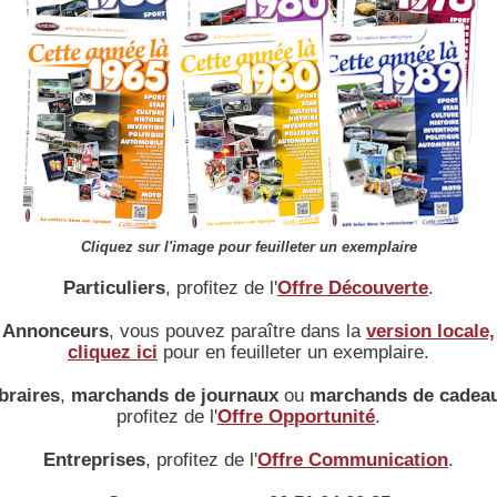
position :
Longitudinal AV
cylindrée :
3
4496 cm
alésage :
75 x 84,7 mm
rapport volumétrique :
puissance max :
230 ch à 5500 Tr/mn cv
couple max :
puissance fiscale :
23 cv
culasse :
vilbrequin :
7 Paliers monté sur roulement
Cliquez sur l'image pour feuilleter un exemplaire
alimentation :
3 Carburateurs inversés double corps Zénith
Particuliers
, profitez de l'
Offre Découverte
.
Stromberg
distribution :
3 Arbres à cames dont un au centre du V pour
Annonceurs
, vous pouvez paraître dans la
version locale,
les admissions et 2 latéraux pour les
cliquez ici
pour en feuilleter un exemplaire.
échappements - 2 Soupapes en tête par
cylindre
braires
,
marchands de journaux
ou
marchands de cadea
allumage :
2 Magnétos haute tension Bosch - 2 bougies
profitez de l'
Offre Opportunité
.
par cylindre
refroidissement :
Eau par pompe - ventilateur
Entreprises
, profitez de l'
Offre Communication
.
graissage :
Carter sec - Radiateur d'huile