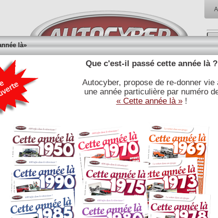
A
année là»
Que c'est-il passé cette année là ?
Autocyber, propose de re-donner vie 
RÉFÉRENCES
BIBLIOTHÈQUE
BOUTI
une année particulière par numéro d
E
JOURNALISTIQUES
« Cette année là »
!
DELAHAYE 145 V12 4496 cm3 1937 : fiche technique
Lire l'article associé
Moteur
type :
nb cylindres et type :
12 cylindres en V à 60°