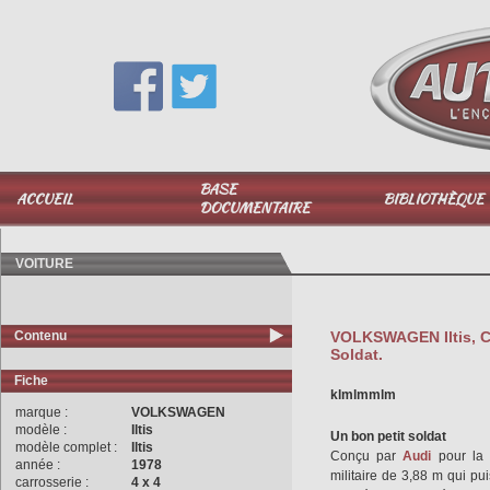
Vous avez une question,
appelez-moi au
06 51 040 025
BASE
ACCUEIL
BIBLIOTHÈQUE
DOCUMENTAIRE
VOITURE
Contenu
VOLKSWAGEN Iltis, C
Soldat.
Fiche
klmlmmlm
marque :
VOLKSWAGEN
modèle :
Iltis
Un bon petit soldat
modèle complet :
Iltis
Conçu par
Audi
pour la
année :
1978
militaire de 3,88 m qui p
carrosserie :
4 x 4