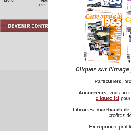
prénom :
Pierre
En concevant ce modèle, 
ECRIRE A L'AUTEUR
l'intérêt de la transmission 
Côté sportif, le
VW
Iltis
a
deuxième et quatrième plac
gagne une image sympathi
aujourd’hui les collectionn
COMMENTAIRES
Cliquez sur l'image 
Accueil
|
Conseiller à un 
Particuliers
, pro
Annonceurs
, vous pou
cliquez ici
pour 
Libraires
,
marchands de 
profitez de
Entreprises
, profit