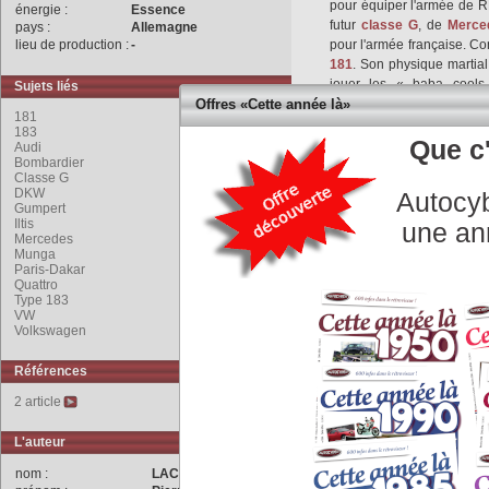
pour équiper l'armée de RF
énergie :
Essence
futur
classe G
, de
Merce
pays :
Allemagne
lieu de production :
-
pour l'armée française. 
181
. Son physique martial
jouer les « baba cools
Sujets liés
s'embarrasse pas de portes
Offres «Cette année là»
181
De belles performances h
183
Issu du
DKW
Munga
, l'Il
Que c'
Audi
Bombardier
de 75 ch et dispose d'un
Classe G
indépendantes, il est effic
DKW
Autocyb
pour franchir des gués d
Gumpert
ressorts à lames est cepe
Iltis
une an
Mercedes
blocage de différentiel ar
Munga
présent.
Paris-Dakar
Ce 4x4 léger répond bi
Quattro
Type 183
comportement routier hono
VW
En 1981, les droits et l'ou
Volkswagen
qui le produit sous s
production en 1982, puis
Références
pour la Bundeswehr. En fin
Volkswagen
de 69 ch. Po
2 article
finalement… des
Mercede
Seulement 747 versions ci
L'auteur
raison notamment d'un pr
nom :
LACHET
produites par
Volkswagen