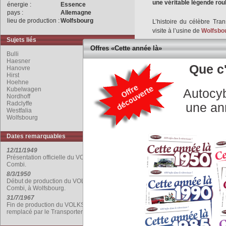
une véritable légende rou
énergie :
Essence
pays :
Allemagne
lieu de production :
Wolfsbourg
L’histoire du célèbre Tra
visite à l’usine de
Wolfsbo
Sujets liés
Offres «Cette année là»
Il remarque un curieux 
Bulli
Kübelwagen.
Haesner
Que c'
Ben Pon est rapidement 
Hanovre
Hirst
utilitaire, pratique, économ
Hoehne
marchandises qu’au transp
Kubelwagen
Autocyb
Nordhoff
Radclyffe
B. Pon expose son idée a
une an
Westfalia
projet est repoussé par 
Wolfsbourg
orientations automobiles 
Dates remarquables
Heinrich
Nordhoff
devient
accepte le concept et co
12/11/1949
Présentation officielle du VOLKSWAGEN
Haesner
, réel père du ‘Co
Combi.
8/3/1950
Le cahier des charges imp
Début de production du VOLKSWAGEN
berline Coccinelle, il fa
Combi, à Wolfsbourg.
réducteurs issus de la Kü
31/7/1967
Fin de production du VOLKSWAGEN Combi,
remplacé par le Transporter.
La présentation officielle
fourgon tôlé, fourgon vitré 