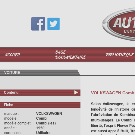
Vous avez une question,
appelez-moi au
06 51 040 025
BASE
ACCUEIL
BIBLIOTHÈQUE
DOCUMENTAIRE
VOITURE
Contenu
VOLKSWAGEN Combi Ty
Selon Volkswagen, le c
Fiche
longévité de l'histoire 
marque :
VOLKSWAGEN
l'abréviation de Kombin
modèle :
Combi
multi-usages. Le Combi i
modèle complet :
Combi (les)
liberté, l'esprit Flower P
année :
1950
est aussi appelé Bulli, T
carrosserie :
Utilitaire