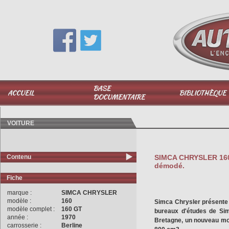
Vous avez une question,
appelez-moi au
06 51 040 025
BASE
ACCUEIL
BIBLIOTHÈQUE
DOCUMENTAIRE
VOITURE
Contenu
SIMCA CHRYSLER 160 /
démodé.
Fiche
marque :
SIMCA CHRYSLER
modèle :
160
Simca Chrysler présente l
modèle complet :
160 GT
bureaux d'études de Si
année :
1970
Bretagne, un nouveau mod
carrosserie :
Berline