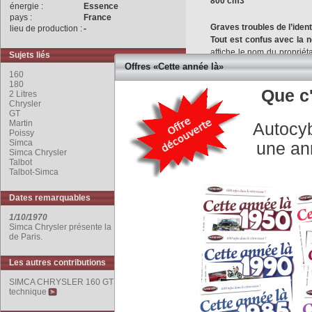
800 cm3
énergie :
Essence
pays :
France
Graves troubles de l’ident
lieu de production :
-
Tout est confus avec la n
affiche le nom du propriét
Sujets liés
1.6 80 ch et
160
GT
ou
18
Offres «Cette année là»
160
et déjà démodé.
180
Propulsions à essieux arr
Que c'
2 Litres
sous-équipées, en dépit d
Chrysler
GT
Heureusement, les mo
Martin
Autocyb
remplissent leur office. L
Poissy
Les rares évolutions tie
Simca
une an
Simca Chrysler
ch) apparu en 1972 s’appe
Talbot
rapports absorbe le sur
Talbot-Simca
deviennent respectiveme
disponible en France. Pou
Dates remarquables
Espagne, elles devienne
des logos
Chrysler
. Reti
1/10/1970
Simca Chrysler présente la 160 / 180 au Salon
les habitués de
Simca
.
de Paris.
réalisées hors de France
Les autres contributions
SIMCA CHRYSLER 160 GT 1970 : fiche
technique
COMMENTAIRES