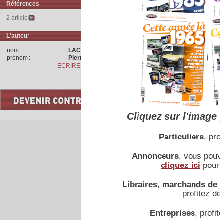
Références
2 article
L'auteur
nom :
LACHET
prénom :
Pierre
ECRIRE A L'AUTEUR
Cliquez sur l'image 
Accueil
|
Conseiller à un 
Particuliers
, pro
Annonceurs
, vous pou
cliquez ici
pour 
Libraires
,
marchands de 
profitez de
Entreprises
, profit