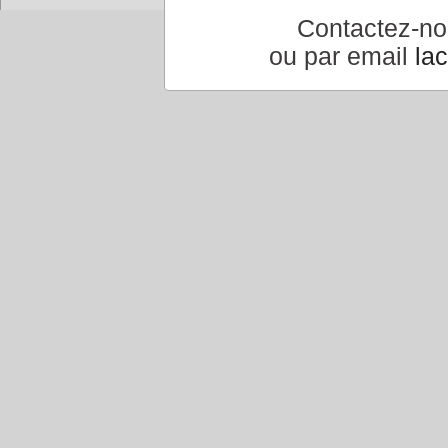
Contactez-n
Accueil
|
Conseiller à un 
ou par email
la