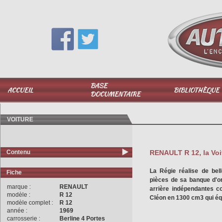
Vous avez une question,
appelez-moi au
06 51 040 025
BASE
ACCUEIL
BIBLIOTHÈQUE
DOCUMENTAIRE
VOITURE
Contenu
RENAULT R 12, la Voit
La Régie réalise de bel
Fiche
pièces de sa banque d'o
marque :
RENAULT
arrière indépendantes co
modèle :
R 12
Cléon en 1300 cm3 qui équ
modèle complet :
R 12
année :
1969
carrosserie :
Berline 4 Portes