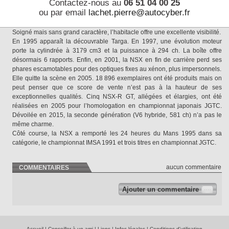
Contactez-nous au
06 51 04 00 25
Il semblerait que les constructeurs de prestige aient été bluffés par la
ou par email
lachet.pierre@autocyber.fr
technique et les performances de la NSX.
Gordon Murray, père de la supercar McLaren F1, avoue s’être inspiré d’elle.
Soigné mais sans grand caractère, l’habitacle offre une excellente visibilité.
En 1995 apparaît la découvrable Targa. En 1997, une évolution moteur
porte la cylindrée à 3179 cm3 et la puissance à 294 ch. La boîte offre
désormais 6 rapports. Enfin, en 2001, la NSX en fin de carrière perd ses
phares escamotables pour des optiques fixes au xénon, plus impersonnels.
Elle quitte la scène en 2005. 18 896 exemplaires ont été produits mais on
peut penser que ce score de vente n’est pas à la hauteur de ses
exceptionnelles qualités. Cinq NSX-R GT, allégées et élargies, ont été
réalisées en 2005 pour l’homologation en championnat japonais JGTC.
Dévoilée en 2015, la seconde génération (V6 hybride, 581 ch) n’a pas le
même charme.
Côté course, la NSX a remporté les 24 heures du Mans 1995 dans sa
catégorie, le championnat IMSA 1991 et trois titres en championnat JGTC.
aucun commentaire
COMMENTAIRES
Ajouter un commentaire
Accueil
|
Conseiller à un ami
|
Liens
|
Infos légales
|
Conditions d'utilisation