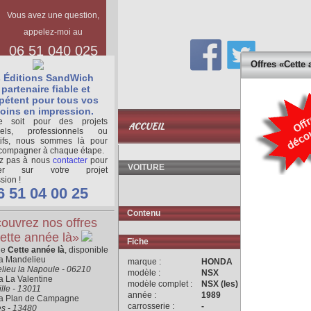
Vous avez une question,
appelez-moi au
06 51 040 025
Offres «Cette 
 Éditions SandWich
partenaire fiable et
étent pour tous vos
oins en impression.
BASE
 soit pour des projets
ACCUEIL
DOCUMENTAIR
nels, professionnels ou
tifs, nous sommes là pour
compagner à chaque étape.
ez pas à nous
contacter
pour
VOITURE
ger sur votre projet
sion !
6 51 04 00 25
Contenu
ouvrez nos offres
ette année là»
Fiche
ne
Cette année là
, disponible
ra Mandelieu
marque :
HONDA
lieu la Napoule - 06210
modèle :
NSX
a La Valentine
modèle complet :
NSX (les)
lle - 13011
année :
1989
ra Plan de Campagne
carrosserie :
-
es - 13480