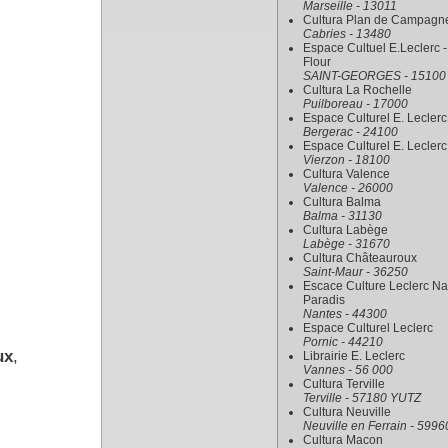
Marseille - 13011
Cultura Plan de Campagn
Cabries - 13480
Espace Cultuel E.Leclerc -
Flour
SAINT-GEORGES - 15100
Cultura La Rochelle
Puilboreau - 17000
Espace Culturel E. Leclerc
Bergerac - 24100
Espace Culturel E. Leclerc
Vierzon - 18100
Cultura Valence
Valence - 26000
Cultura Balma
Balma - 31130
Cultura Labège
Labège - 31670
Cultura Châteauroux
Saint-Maur - 36250
Escace Culture Leclerc Na
Paradis
Nantes - 44300
Espace Culturel Leclerc
Pornic - 44210
ux
,
Librairie E. Leclerc
Vannes - 56 000
Cultura Terville
Terville - 57180 YUTZ
Cultura Neuville
Neuville en Ferrain - 5996
Cultura Macon