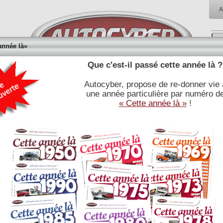
A
année là»
Que c'est-il passé cette année là ?
Autocyber, propose de re-donner vie 
RÉFÉRENCES
BIBLIOTHÈQUE
BOUTI
une année particulière par numéro d
E
JOURNALISTIQUES
« Cette année là »
!
HONDA NSX , Presque trop parfaite.
Avec la NSX Honda offre une voiture de grand tourisme conçue pour
concurrencer Porsche et Ferrari,le développement a été supervisé par
le pilote brésilien Ayrton Senna. La Honda NSX présente de
nombreuses innovations technologiques, comme son châssis en
aluminium ou l?adoption de la distribution variable au niveau du moteur.