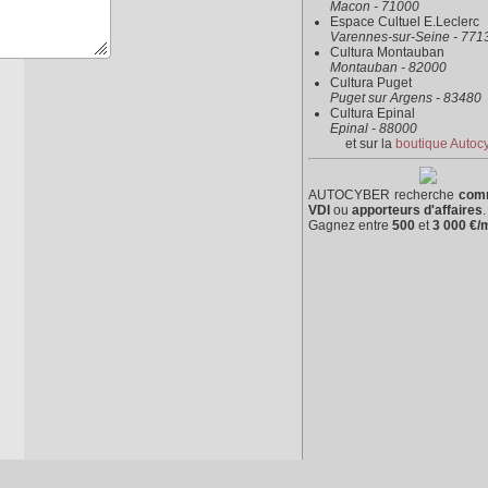
Macon - 71000
Espace Cultuel E.Leclerc
Varennes-sur-Seine - 771
Cultura Montauban
Montauban - 82000
Cultura Puget
Puget sur Argens - 83480
Cultura Epinal
Epinal - 88000
et sur la
boutique Autoc
AUTOCYBER recherche
com
VDI
ou
apporteurs d'affaires
.
Gagnez entre
500
et
3 000 €/