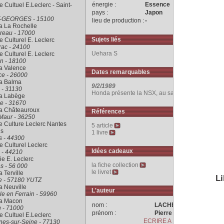
énergie :
Essence
 Cultuel E.Leclerc - Saint-
pays :
Japon
-GEORGES - 15100
lieu de production :
-
a La Rochelle
reau - 17000
Sujets liés
 Culturel E. Leclerc
rac - 24100
Uehara S
 Culturel E. Leclerc
n - 18100
a Valence
Dates remarquables
ce - 26000
ra Balma
9/2/1989
 - 31130
Honda présente la NSX, au salon de Chicago.
ra Labège
e - 31670
ra Châteauroux
Références
Maur - 36250
 Culture Leclerc Nantes
5 article
is
1 livre
s - 44300
 Culturel Leclerc
Idées cadeaux
 - 44210
rie E. Leclerc
la fiche collection
s - 56 000
le livret
a Terville
Li
le - 57180 YUTZ
a Neuville
L'auteur
le en Ferrain - 59960
ra Macon
nom :
LACHET
 - 71000
prénom :
Pierre
 Cultuel E.Leclerc
ECRIRE A L'AUTEUR
nes-sur-Seine - 77130