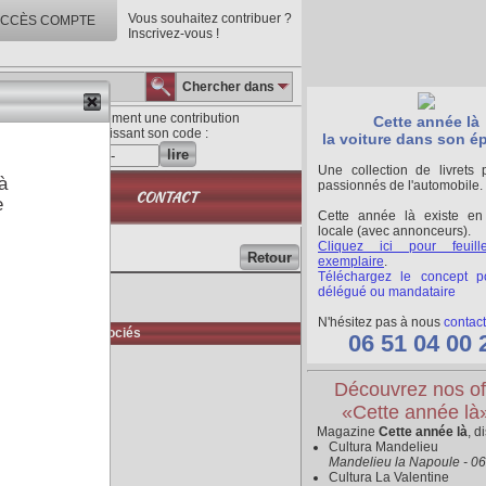
Vous souhaitez contribuer ?
CCÈS COMPTE
Inscrivez-vous !
Chercher dans
Lisez directement une contribution
Cette année là
en saisissant son code :
la voiture dans son é
lire
Une collection de livrets 
à
passionnés de l'automobile.
QUE
CONTACT
e
Cette année là existe en
locale (avec annonceurs).
Cliquez ici pour feuill
Retour
exemplaire
.
Téléchargez le concept p
délégué ou mandataire
N'hésitez pas à nous
contact
Médias associés
06 51 04 00 
Découvrez nos of
«Cette année là
Magazine
Cette année là
, d
Cultura Mandelieu
Mandelieu la Napoule - 0
Cultura La Valentine