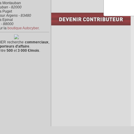
ra Montauban
uban - 82000
a Puget
sur Argens - 83480
a Epinal
 - 88000
ur la
boutique Autocyber
.
ER recherche
commerciaux
,
porteurs d'affaire
.
ntre
500
et
3 000 €/mois
.