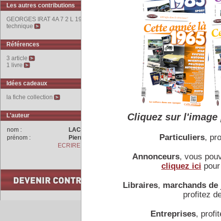
d'éclairage et de roues à r
Les autres contributions
GEORGES IRAT 4A 7 2 L 1924 : fiche
La direction est à gauche, 
technique
L’équipement électrique 
rigoureuse.
Références
Lors de la première éditi
3 article
1 livre
Cappé et Jean Douarinou 
l’équipe
Milhau
/ Pierre
Ma
Idées cadeaux
la fiche collection
Cliquez sur l'image 
L'auteur
COMMENTAIRES
nom :
LACHET
Particuliers
, pro
prénom :
Pierre
ECRIRE A L'AUTEUR
Annonceurs
, vous pou
cliquez ici
pour 
Libraires
,
marchands de 
profitez de
Entreprises
, profit
Accueil
|
Conseiller à un 