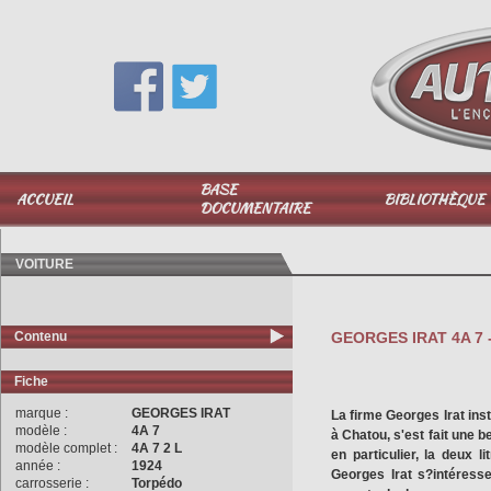
Vous avez une question,
appelez-moi au
06 51 040 025
BASE
ACCUEIL
BIBLIOTHÈQUE
DOCUMENTAIRE
VOITURE
Contenu
GEORGES IRAT 4A 7 - L
Fiche
marque :
GEORGES IRAT
La firme Georges Irat inst
modèle :
4A 7
à Chatou, s'est fait une be
modèle complet :
4A 7 2 L
en particulier, la deux 
année :
1924
Georges Irat s?intéresse
carrosserie :
Torpédo