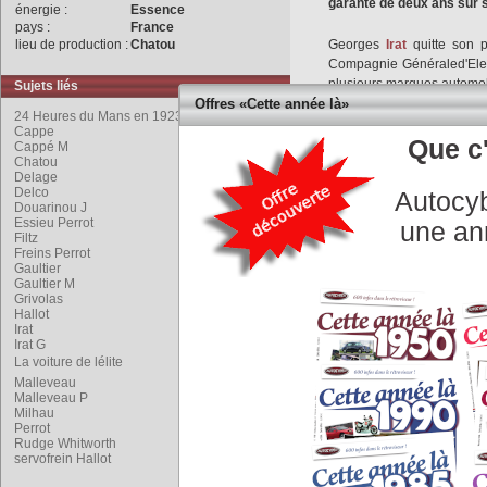
garante de deux ans sur 
énergie :
Essence
pays :
France
lieu de production :
Chatou
Georges
Irat
quitte son p
Compagnie Généraled'Elect
plusieurs marques automob
Sujets liés
Offres «Cette année là»
24 Heures du Mans en 1923
Il décide de créer sa propr
Cappe
G.
Irat
recrute Maurice
Gau
Que c'
Cappé M
Chatou
de
Delage
.
Delage
Delco
Autocyb
Présenté au salon de l'aut
Douarinou J
la firme, le type 4A, est 
Essieu Perrot
une an
Filtz
soigné, le vilebrequin e
Freins Perrot
soupapes en tête sont co
Gaultier
Delco
, rupteur et batterie.
Gaultier M
Grivolas
Hallot
Le châssis en tôle d’acie
Irat
milieu et élargi à l’arrière.
Irat G
La voiture de lélite
Ce châssis performant perm
Malleveau
l’élite’.
Malleveau P
Milhau
Perrot
Elle est équipée en série
Rudge Whitworth
roues avec servofrein
Hall
servofrein Hallot
d’un essieu rigide avant