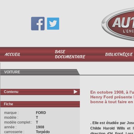
Vous avez une question,
appelez-moi au
06 51 040 025
BASE
ACCUEIL
BIBLIOTHÈQUE
DOCUMENTAIRE
VOITURE
Contenu
En octobre 1908, à l'
Henry Ford présente l
bonne à tout faire en 
Fiche
marque :
FORD
modèle :
T
modèle complet :
T
. Elle est étudiée par Jo
année :
1908
Childe Harold Wills et 
carrosserie :
Torpédo
direction d'H. Ford. Lor