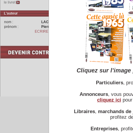
n'est que de 260 dollars lo
le livret
Ford est le premier à réali
c'est voiture du siècle ! E
L'auteur
sont produits aux Etat
nom :
LACHET
Allemagne et en France.
prénom :
Pierre
ECRIRE A L'AUTEUR
COMMENTAIRES
le 17/01/2023, pos
Impressionant. L'e
Cliquez sur l'image 
industrielle.
Particuliers
, pro
Annonceurs
, vous pou
cliquez ici
pour 
Accueil
|
Conseiller à un 
Libraires
,
marchands de 
profitez de
Entreprises
, profit