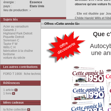
énergie :
Essence
observe qu'une voiture fra
pays :
Etats Unis
lieu de production :
-
. Elle est étudiée par Jo
Childe Harold Wills et l'é
Sujets liés
d'H. Ford. Lors d'une cour
Offres «Cette année là»
Acier au vanadium
voiture française est fabr
Galamb J
de l'acier au vanadium. C
Que c'
Highland Park Detroit
grand nombre de pièces : le
Piquette Detroit
Sorensen C
le châssis et d'une manièr
Taylor F W
Autocyb
'fatigue''. L'acier au van
Wills C H
la présentation, le succ
fabrication à la chaîne
une an
livraison sont supérieurs
fordisme
voiture du siècle
Highland Park dans la 
enseignements de l'ingé
Les autres contributions
l'organisation scientifique 
chaîne. Il extrapole le
FORD T 1908 : fiche technique
apportées par un chariot
agroalimentaire de Chica
Références
marché. Les véhicules so
selon des séquences de 
1 article
1 livre
ouvriers placés sur les c
temps. En 18 mois, la du
Idées cadeaux
production atteint des ca
deux vendue dans le mond
la fiche collection