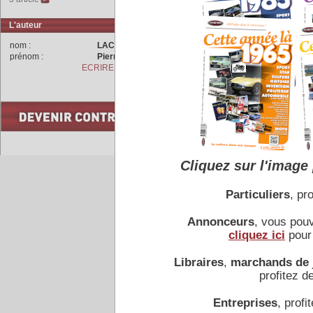
avec en complément, le 
conjointement par
Delco
et
L'auteur
amortisseurs selon le mode 
Originalité, les jantes pou
nom :
LACHET
d’aubages inversés pour ch
prénom :
Pierre
ECRIRE A L'AUTEUR
COMMENTAIRES
Cliquez sur l'image 
Accueil
|
Conseiller à un 
Particuliers
, pro
Annonceurs
, vous pou
cliquez ici
pour 
Libraires
,
marchands de 
profitez de
Entreprises
, profit