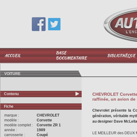
Vous avez une question,
appelez-moi au
06 51 040 025
BASE
ACCUEIL
BIBLIOTHÈQUE
DOCUMENTAIRE
VOITURE
Contenu
CHEVROLET Corvette 
raffinée, un avion de
Fiche
Chevrolet présente la C
marque :
CHEVROLET
génération, véritable myt
modèle :
Corvette
au designer Dave McLella
modèle complet :
Corvette ZR 1
année :
1989
LE MEILLEUR des DEUX
carrosserie :
Coupé