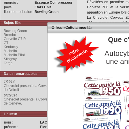
Dévoilées en première mo
énergie :
Essence Compresseur
pays :
Etats Unis
Corvette Z06 et la versi
lieu de production :
Bowling Green
apparition en Europe lors
La Chevrolet Corvette 
Sujets liés
obtenus d’un nouveau V8 
Offres «Cette année là»
Ce moteur est doté d’un sy
Bowling Green
le compresseur afin d’être 
Brembo
Que c'
sont proposés: 4 cylind
Corvette C7 R
GT
compresseur inactif, ou 8 c
Kentucky
La boîte manuelle à 7 ra
Michelin
Autocyb
ajustement désactivable d
Michelin Pilot
Stingray
La Z06 peut aussi recevo
une an
Targa
commandées en mode séque
Dates remarquables
La ligne a été dictée par 
Plus large que la
Stingr
1/2014
l’arrière, la Z06 reçoit
Chevrolet présente la Corvette Z06, au Salon
de Détroit.
avant et arrière, extension
6/3/2014
série.
Chevrolet présente la Corvette Z06, au Salon
de Genève.
Un kit en carbone est pr
et des ailettes à l’avant 
L'auteur
plus grand.
nom :
LACHET
Une option, nommée ; p
prénom :
Pierre