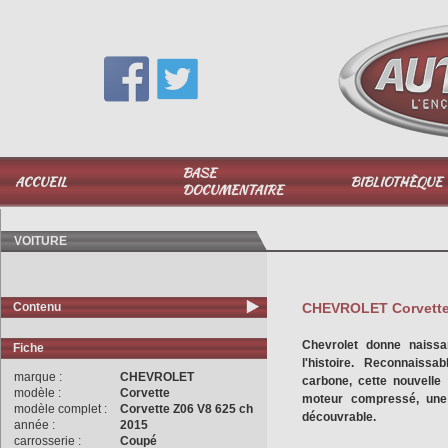
Vous avez une question,
appelez-moi au
06 51 040 025
BASE
ACCUEIL
BIBLIOTHÈQUE
DOCUMENTAIRE
VOITURE
Contenu
CHEVROLET Corvette Z
Chevrolet donne naissa
Fiche
l'histoire. Reconnaiss
marque :
CHEVROLET
carbone, cette nouvelle
modèle :
Corvette
moteur compressé, une 
modèle complet :
Corvette Z06 V8 625 ch
découvrable.
année :
2015
carrosserie :
Coupé