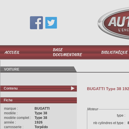
Vous avez une question,
appelez-moi au
06 51 040 025
BASE
ACCUEIL
BIBLIOTHÈQUE
DOCUMENTAIRE
VOITURE
Contenu
BUGATTI Type 38 1926
Fiche
marque :
BUGATTI
Moteur
modèle :
Type 38
type :
modèle complet :
Type 38
année :
1926
nb cylindres et type :
carrosserie :
Torpédo