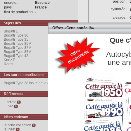
position :
énergie :
Essence
pays :
France
cylindrée :
lieu de production :
-
alésage :
Sujets liés
rapport volumétrique :
Offres «Cette année là»
Bugatti E
puissance max :
Bugatti Type 30
Que c'
Bugatti Type 35
couple max :
Bugatti Type 35 A
Bugatti Type 37 A
puissance fiscale :
Bugatti Type 38 A
Autocyb
culasse :
Bugatti Type 43
Kortz F
une an
vilbrequin :
Roots
alimentation :
Les autres contributions
distribution :
Bugatti Type 38 issue de la compétition.
Références
allumage :
1 article
refroidissement :
1 livre
graissage :
Idées cadeaux
équipement électrique :
la fiche collection
Transmission
le livret