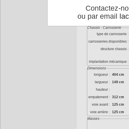
dimenssions roues :
Contactez-n
jantes :
Ray
ou par email
la
pneumatiques :
28 
Chassis - Carrosserie
type de carrosserie :
carrosseries disponibles :
structure chassis :
implantation mécanique :
Dimensions
longueur :
404 cm
largueur :
149 cm
hauteur :
empatement :
312 cm
voie avant :
125 cm
voie arrière :
125 cm
Masses