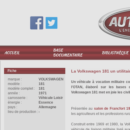
Vous avez une question,
appelez-moi au
06 51 040 025
BASE
ACCUEIL
BIBLIOTHÈQUE
DOCUMENTAIRE
Fiche
La Volkswagen 181 un utilitair
marque :
VOLKSWAGEN
Un véhicule à vocation militaire c
modèle :
181
l'OTAN, élaboré sur les bases d
modèle complet :
181
Volkswagen 181 met en joie les civil
année :
1971
carrosserie :
Véhicule Loisir
énergie :
Essence
pays :
Allemagne
Présentée au
salon de Francfort 1
lieu de production :
-
les agriculteurs et les professions rur
Construit entre 1969 et 1980, la Vo
véhicule de liaison militaire livré 