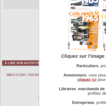
Cliquez sur l'image 
À LIRE SUR AUTOCYBER
Particuliers
, pro
VOITURE
Annonceurs
, vous pou
SIMCA 8 1100. = Fiat 508 C sous licence
SIMCA CHRYSLER 
fade et démodé.
cliquez ici
pour 
Libraires
,
marchands de 
profitez de
Entreprises
, profit