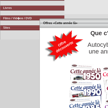
Livres
Films / Vid�os / DVD
Offres «Cette année là»
Sites
Que c'
Autocyb
Accueil
|
Conseiller à un 
une an