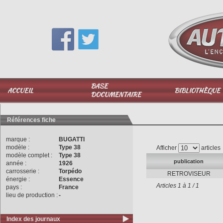
Vous avez une question,
appelez-moi au
06 51 040 025
BASE
ACCUEIL
BIBLIOTHÈQUE
DOCUMENTAIRE
Références fiche
marque :
BUGATTI
modèle :
Type 38
Afficher
articles
modèle complet :
Type 38
publication
année :
1926
carrosserie :
Torpédo
RETROVISEUR
énergie :
Essence
Articles 1 à 1 / 1
pays :
France
lieu de production :
-
Index des journaux