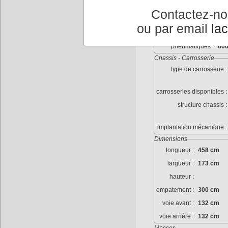
freins autre :
Contactez-n
dimenssions roues :
ou par email
la
jantes :
Tol
pneumatiques :
600
Chassis - Carrosserie
type de carrosserie :
carrosseries disponibles :
structure chassis :
implantation mécanique :
Dimensions
longueur :
458 cm
largueur :
173 cm
hauteur :
empatement :
300 cm
voie avant :
132 cm
voie arrière :
132 cm