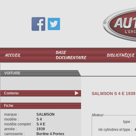
Vous avez une question,
appelez-moi au
06 51 040 025
BASE
ACCUEIL
BIBLIOTHÈQUE
DOCUMENTAIRE
VOITURE
Contenu
SALMSON S 4 E 1939 
Fiche
marque :
SALMSON
Moteur
modèle :
S 4
type :
modèle complet :
S 4 E
année :
1939
nb cylindres et type :
carrosserie :
Berline 4 Portes