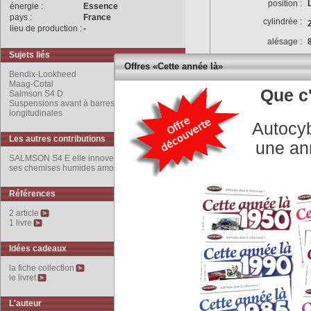
position :
énergie :
Essence
pays :
France
cylindrée :
lieu de production :
-
alésage :
Sujets liés
rapport volumétrique :
Offres «Cette année là»
Bendix-Lookheed
puissance max :
Maag-Cotal
Que c'
Salmson S4 D
couple max :
Suspensions avant à barres de torsion
longitudinales
puissance fiscale :
Autocyb
culasse :
Les autres contributions
une an
SALMSON S4 E elle innove par son chassis et
vilbrequin :
ses chemises humides amovibles.
alimentation :
Références
distribution :
2 article
1 livre
allumage :
refroidissement :
Idées cadeaux
graissage :
la fiche collection
le livret
équipement électrique :
Transmission
L'auteur