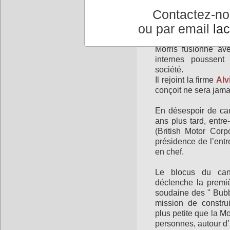
automobile avec un
Contactez-n
première voiture bri
ou par email
la
million d’exemplaire
Morris fusionne av
internes poussen
société.
Il rejoint la firme
Alv
conçoit ne sera jama
En désespoir de caus
ans plus tard, entr
(British Motor Corp
présidence de l’entre
en chef.
L
e blocus du ca
déclenche la premiè
soudaine
des " Bubb
mission de constru
plus petite que la
Mo
personnes, autour d’