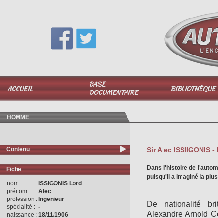
Vous avez une question,
appelez-moi au
06 51 040 025
BASE
ACCUEIL
BIBLIOTHÈQUE
DOCUMENTAIRE
HOMME
Contenu
Sir Alec ISSIIGONIS - 
Dans I'histoire de l'autom
Fiche
puisqu'il a imaginé la plus
nom :
ISSIGONIS Lord
prénom :
Alec
profession :
Ingenieur
De nationalité bri
spécialité :
-
Alexandre Arnold Con
naissance :
18/11/1906