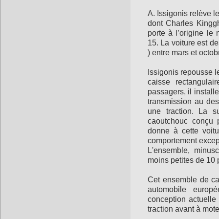
A. Issigonis relève le
dont Charles Kingg
porte à l’origine l
15. La voiture est d
) entre mars et octo
Issigonis repousse l
caisse rectangulai
passagers, il install
transmission au des
une traction. La 
caoutchouc conçu p
donne à cette voit
comportement excep
L'ensemble, minusc
moins petites de 10 
Cet ensemble de cara
automobile europ
conception actuelle
traction avant à mote