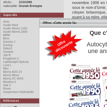
décès :
2/10/1988
novembre 1906 en 
nationalité :
Grande Bretagne
sous le nom d’Izmir,
citoyen britannique
Sujets liés
quant à sa mère, ell
Alvis
Offres «Cette année là»
Austin Maxi
En 1922, lorsque le
Austin Morris 1100
lui et ses parents 
Que c'
Austin Morris 1800
BMW
Malte où son père 
Blmc
ces événements poli
Daniels J
Autocyb
Dunlop
Grande-Bretagne, o
Gillet E
une an
l'institut de technol
Humber
travaille comme a
Job R
Kinggham C
Londres où l'on r
Lightweight Spécial
compétition.
Lord L
Mini
Morris ADO 15
A la fin de ses étude
Morris Minor
Morris XC 9003
Singer 10 avant de
Moulton A
Issigonis
obtient s
Oak V
dessinateur chez
Rover
Suspension Hydrolastic
embrayage autom
d'étudier des transm
Références