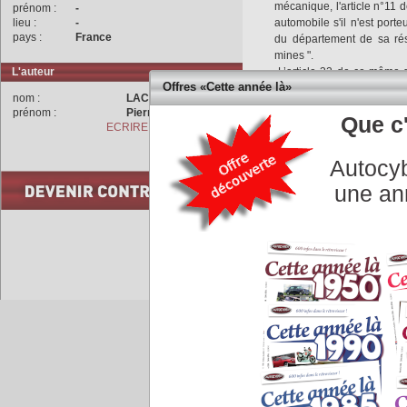
mécanique, l'article n°11 
prénom :
-
lieu :
-
automobile s'il n'est porteu
pays :
France
du département de sa rés
mines ".
L'auteur
L’article 32 de ce même déc
Offres «Cette année là»
préfectoral " après deux co
nom :
LACHET
La loi du 30 mai 1851 s
prénom :
Pierre
Que c'
publiques est à l’origine d
ECRIRE A L'AUTEUR
Une circulaire d'applicat
délivrance du certificat de 
Autocyb
.
une an
COMMENTAIRES
Accueil
|
Conseiller à un 