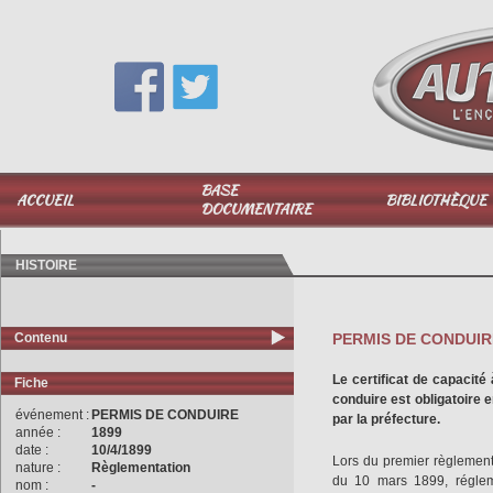
Vous avez une question,
appelez-moi au
06 51 040 025
BASE
ACCUEIL
BIBLIOTHÈQUE
DOCUMENTAIRE
HISTOIRE
Contenu
PERMIS DE CONDUIR
Le certificat de capacit
Fiche
conduire est obligatoire en
événement :
PERMIS DE CONDUIRE
par la préfecture.
année :
1899
date :
10/4/1899
Lors du premier règlement g
nature :
Règlementation
du 10 mars 1899, réglem
nom :
-