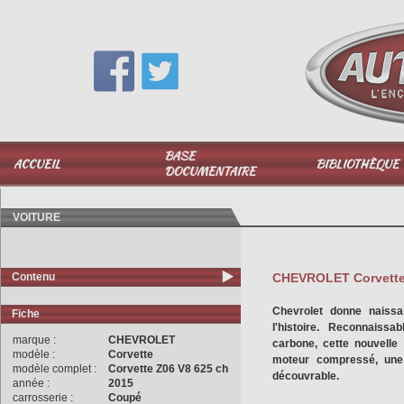
Vous avez une question,
appelez-moi au
06 51 040 025
BASE
ACCUEIL
BIBLIOTHÈQUE
DOCUMENTAIRE
VOITURE
Contenu
CHEVROLET Corvette Z
Chevrolet donne naissa
Fiche
l'histoire. Reconnaiss
marque :
CHEVROLET
carbone, cette nouvelle
modèle :
Corvette
moteur compressé, une 
modèle complet :
Corvette Z06 V8 625 ch
découvrable.
année :
2015
carrosserie :
Coupé