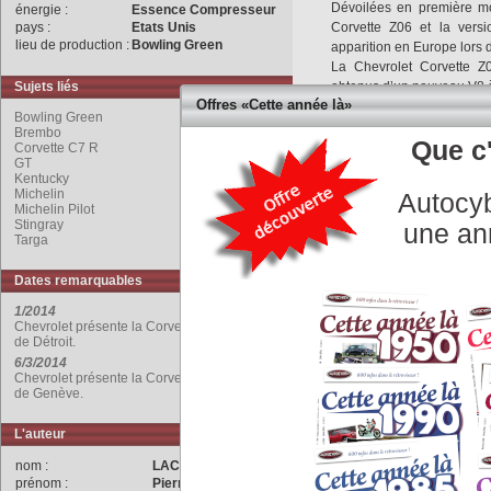
Dévoilées en première mo
énergie :
Essence Compresseur
pays :
Etats Unis
Corvette Z06 et la versi
lieu de production :
Bowling Green
apparition en Europe lors
La Chevrolet Corvette 
Sujets liés
obtenus d’un nouveau V8 
Offres «Cette année là»
Ce moteur est doté d’un sy
Bowling Green
le compresseur afin d’être 
Brembo
Que c'
sont proposés: 4 cylind
Corvette C7 R
GT
compresseur inactif, ou 8 c
Kentucky
La boîte manuelle à 7 ra
Michelin
Autocyb
ajustement désactivable d
Michelin Pilot
Stingray
La Z06 peut aussi recevo
une an
Targa
commandées en mode séque
Dates remarquables
La ligne a été dictée par 
Plus large que la
Stingr
1/2014
l’arrière, la Z06 reçoit
Chevrolet présente la Corvette Z06, au Salon
de Détroit.
avant et arrière, extension
6/3/2014
série.
Chevrolet présente la Corvette Z06, au Salon
de Genève.
Un kit en carbone est pr
et des ailettes à l’avant 
L'auteur
plus grand.
nom :
LACHET
Une option, nommée ; p
prénom :
Pierre