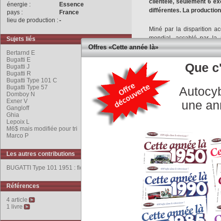
clientèle, seulement 6 e
énergie :
Essence
différentes. La productio
pays :
France
lieu de production :
-
Miné par la disparition acc
mondial, accablé par la 
Sujets liés
difficile, Ettore Bugatti dé
Offres «Cette année là»
Bertarnd E
Bugatti E
La firme renaît de ses 
Que c'
Bugatti J
Bugatti R
général, Pierre Marco dir
Bugatti Type 101 C
bureau d’études assisté de
Bugatti Type 57
Autocyb
Domboy N
En mai 1950, le jeune s
Exner V
une an
Gangloff
berline. Un prototype voit 
Ghia
du futur modèle, dénommé 
Lepoix L
de l’inépuisable Type 57.
M6$ mais modifiée pour tri
Marco P
Entre fin 1950 et le début 
Les autres contributions
L’idée de la berline est a
BUGATTI Type 101 1951 : fiche technique
réalisés par
Gangloff
, plus
Références
Dernier modèle commercia
d’octobre 1951, mais aucu
4 article
1 livre
L’encombrement affligeant