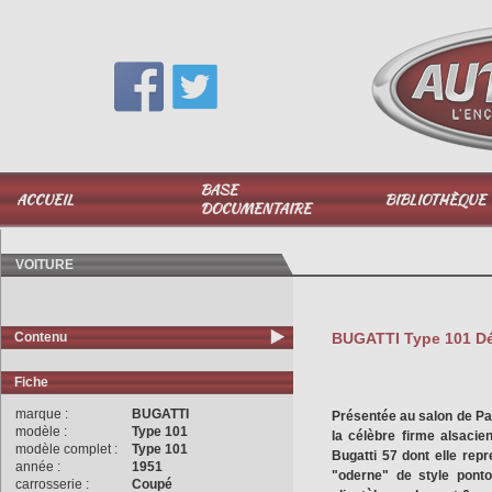
Vous avez une question,
appelez-moi au
06 51 040 025
BASE
ACCUEIL
BIBLIOTHÈQUE
DOCUMENTAIRE
VOITURE
Contenu
BUGATTI Type 101 Dé
Fiche
marque :
BUGATTI
Présentée au salon de Par
modèle :
Type 101
la célèbre firme alsaci
modèle complet :
Type 101
Bugatti 57 dont elle repr
année :
1951
"oderne" de style ponto
carrosserie :
Coupé