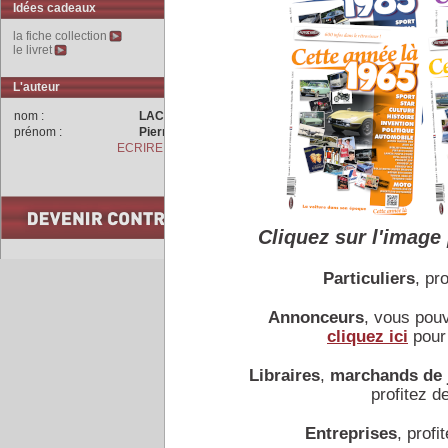
poids ainsi que l’essieu ava
Idées cadeaux
la fiche collection
Seuls six exemplaires de
le livret
dernier est carrossé en …
L'auteur
nom :
LACHET
prénom :
Pierre
COMMENTAIRES
ECRIRE A L'AUTEUR
Cliquez sur l'image 
Particuliers
, pro
Accueil
|
Conseiller à un 
Annonceurs
, vous pou
cliquez ici
pour 
Libraires
,
marchands de 
profitez de
Entreprises
, profit