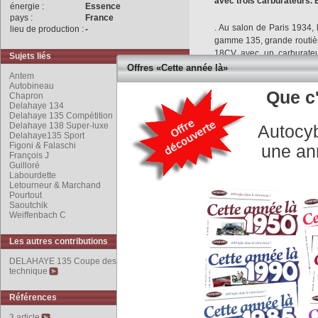
avec trois carburateurs. Ét
énergie :
Essence
pays :
France
. Au salon de Paris 1934,
lieu de production :
-
gamme 135, grande routière
18CV avec un carburateu
Sujets liés
carburateurs. Établi à par
Offres «Cette année là»
Antem
même dérivé du modèle 13
Autobineau
et allongé de neuf centi
Que c'
Chapron
longerons Bloctube' et
Delahaye 134
Delahaye 135 Compétition
complété par des roues a
Delahaye 138 Super-luxe
Autocyb
Delahaye expose la 135 C
Delahaye135 Sport
Km/h. La Delahaye 135 a
Figoni & Falaschi
une an
François J
français des voitures spo
Guilloré
1937 et 1939, elle est aus
Labourdette
également dans les conco
Letourneur & Marchand
1950, parée avec recherch
Pourtout
Saoutchik
Labourdette
, Letourneu
Weiffenbach C
Saoutchik
,
Antem
,
Autobi
Les autres contributions
DELAHAYE 135 Coupe des Alpes 1936 : fiche
technique
COMMENTAIRES
Références
3 article