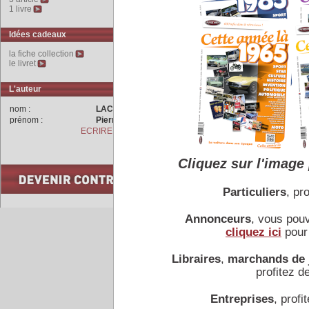
1 livre
Idées cadeaux
la fiche collection
le livret
L'auteur
nom :
LACHET
prénom :
Pierre
ECRIRE A L'AUTEUR
Cliquez sur l'image 
Particuliers
, pro
Annonceurs
, vous pou
Accueil
|
Conseiller à un 
cliquez ici
pour 
Libraires
,
marchands de 
profitez de
Entreprises
, profit