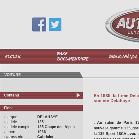
Vous avez une question,
appelez-moi au
06 51 040 025
BASE
ACCUEIL
BIBLIOTHÈQUE
DOCUMENTAIRE
VOITURE
Contenu
En 1935, la firme Dela
société Delahaye
Fiche
marque :
DELAHAYE
modèle :
135
. Au salon de Paris 19
modèle complet :
135 Coupe des Alpes
nouvelle gamme 135, gran
année :
1936
la 135 Sport 18CV avec 
carrosserie :
Cabriolet