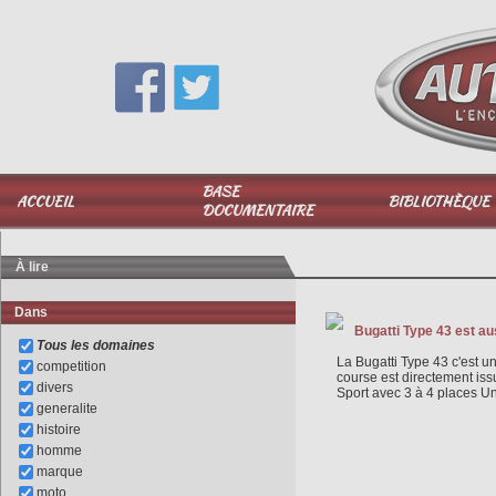
Vous avez une question,
appelez-moi au
06 51 040 025
BASE
ACCUEIL
BIBLIOTHÈQUE
DOCUMENTAIRE
À lire
Dans
Bugatti Type 43 est au
Tous les domaines
La Bugatti Type 43 c'est u
competition
course est directement issu
divers
Sport avec 3 à 4 places U
generalite
histoire
homme
marque
moto