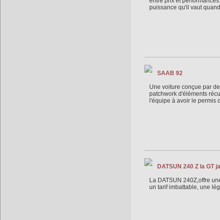
entre prix et performances
puissance qu'il vaut quand 
SAAB 92
Une voiture conçue par des
patchwork d'éléments récup
l'équipe à avoir le permis
DATSUN 240 Z la GT ja
La DATSUN 240Z,offre une l
un tarif imbattable, une 