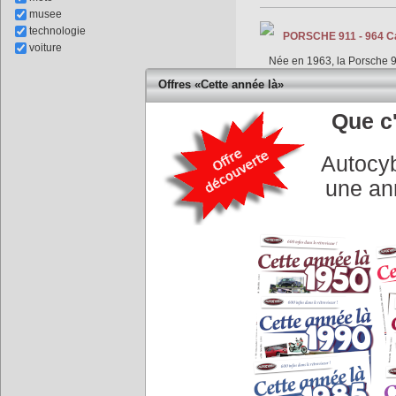
musee
technologie
PORSCHE 911 - 964 Car
voiture
Née en 1963, la Porsche 91
intégrale moins sophistiqu
Offres «Cette année là»
la robuste Coccinelle, de 
Que c'
Autocyb
une an
Opel Manta - Ascona 
Les deux nouvelles Opel la
Taunus. La Manta et l'As
Création de Comotor p