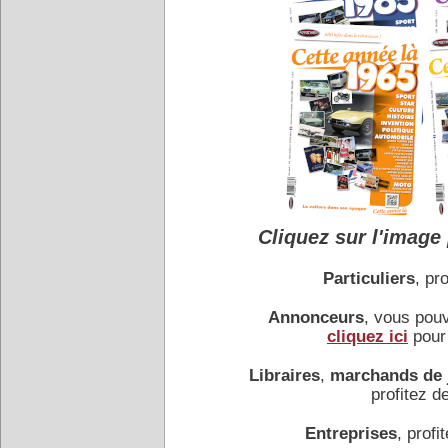
Joint-venture entre NSU et
FERRARI Dino 308 GT4 -
La Ferrari 308 GT4 est la 
Gandini du carrossier Bert
Cliquez sur l'image 
Particuliers
, pro
Annonceurs
, vous pou
cliquez ici
pour 
HERCULES Sachs Wanke
Libraires
,
marchands de 
Révélée le 26/11/1970 au 
profitez de
étudiées par BMW. …
Entreprises
, profit